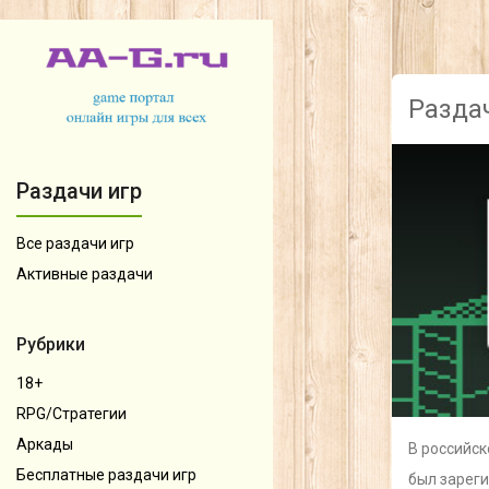
Разда
Раздачи игр
Все раздачи игр
Активные раздачи
Рубрики
18+
RPG/Стратегии
Аркады
В российск
Бесплатные раздачи игр
был зареги