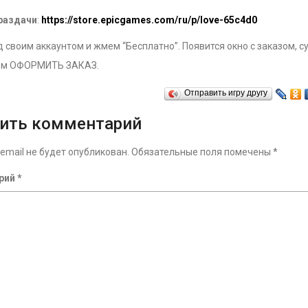
раздачи
:
https://store.epicgames.com/ru/p/love-65c4d0
 своим аккаунтом и жмем “Бесплатно”. Появится окно с заказом, с
ём ОФОРМИТЬ ЗАКАЗ.
Отправить игру другу
ить комментарий
email не будет опубликован.
Обязательные поля помечены
*
рий
*