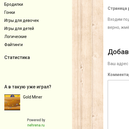
Бродилки
Страница 
Гонки
Входим под
Игры для девочек
верно, жм
Игры для детей
Логические
Файтинги
Добав
Статистика
Ваш адрес 
Коммента
А в такую уже играл?
Gold Miner
Powered by
nehrena.ru