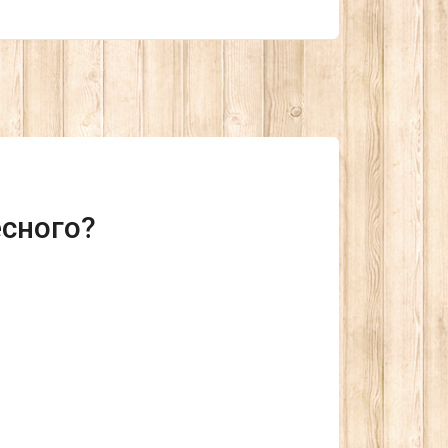
есного?