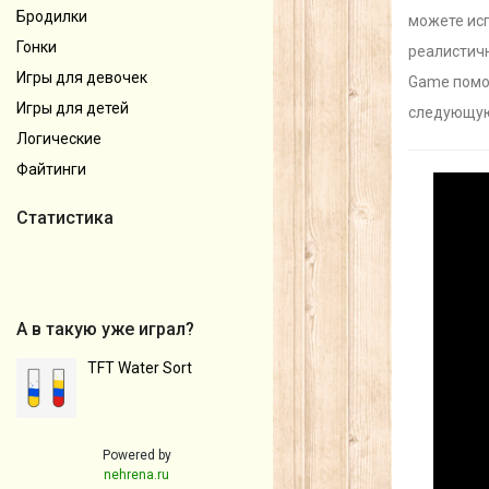
Бродилки
можете исп
Гонки
реалистичн
Игры для девочек
Game помог
Игры для детей
следующую
Логические
Файтинги
Статистика
А в такую уже играл?
TFT Water Sort
Powered by
nehrena.ru