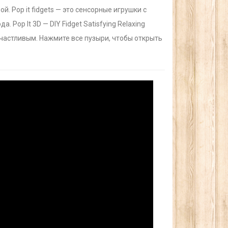
 Pop it fidgets — это сенсорные игрушки с
Pop It 3D — DIY Fidget Satisfying Relaxing
частливым. Нажмите все пузыри, чтобы открыть