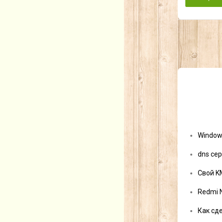
Window
dns сер
Свой K
Redmi 
Как сд