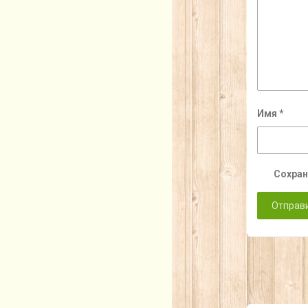
Имя
*
Сохран