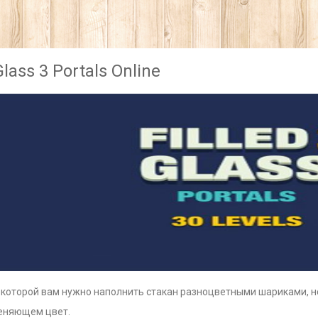
Glass 3 Portals Online
в которой вам нужно наполнить стакан разноцветными шариками, н
меняющем цвет.