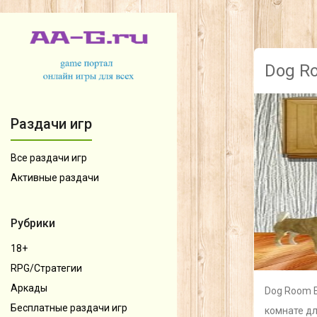
Dog R
Раздачи игр
Все раздачи игр
Активные раздачи
Рубрики
18+
RPG/Стратегии
Аркады
Dog Room E
Бесплатные раздачи игр
комнате дл