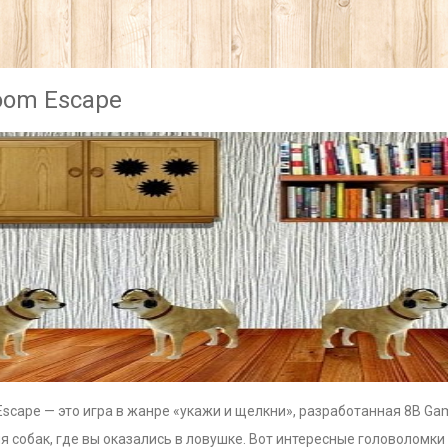
oom Escape
scape — это игра в жанре «укажи и щелкни», разработанная 8B Ga
я собак, где вы оказались в ловушке. Вот интересные головоломк