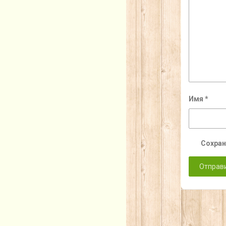
Имя
*
Сохран