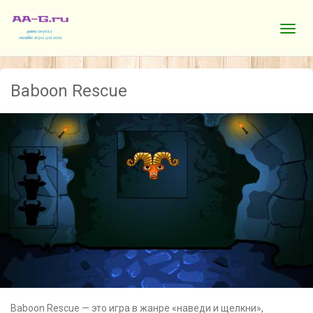
Baboon Rescue
Baboon Rescue — это игра в жанре «наведи и щелкни»,