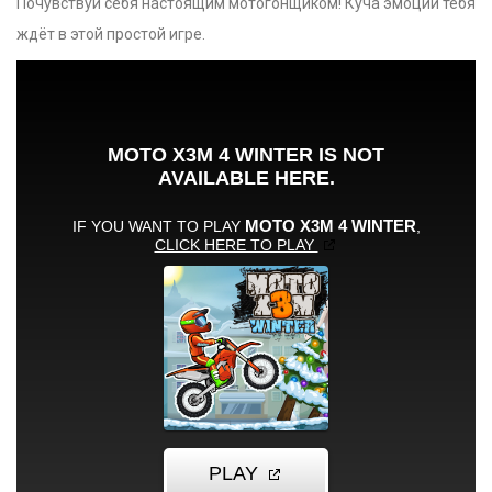
Почувствуй себя настоящим мотогонщиком! Куча эмоций тебя
ждёт в этой простой игре.