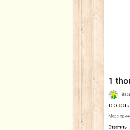
1 tho
Вас
16.08.2021 в
Море причё
Ответить