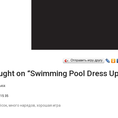
Отправить игру другу
ught on “Swimming Pool Dress Up
ька
:
 15:35
сок, много нарядов, хорошая игра