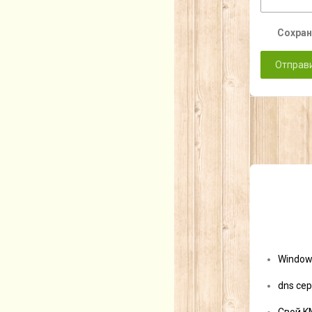
Сохран
Window
dns сер