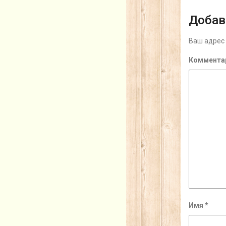
Добав
Ваш адрес 
Коммента
Имя
*