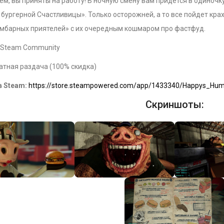
м, вы приняты на работу! В ночную смену вам придется в одиночк
бургерной Счастливицы». Только осторожней, а то все пойдет кра
Амбарных приятелей» с их очередным кошмаром про фастфуд.
Steam Community
атная раздача (100% скидка)
в Steam:
https://store.steampowered.com/app/1433340/Happys_Hu
Скриншоты: