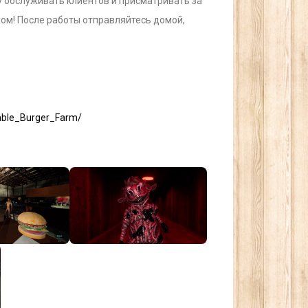
у обслуживать клиентов и присматривать за
хом! После работы отправляйтесь домой,
mble_Burger_Farm/