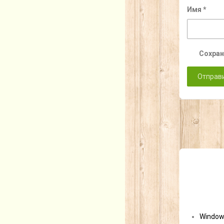
Имя
*
Сохран
Window