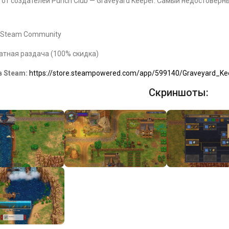
 от создателей Punch Club — Graveyard Keeper. Самый недостовер
Steam Community
атная раздача (100% скидка)
в Steam:
https://store.steampowered.com/app/599140/Graveyard_Ke
Скриншоты: