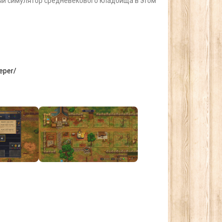
ный симулятор средневекового кладбища в этом
eper/