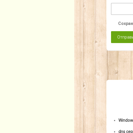
Сохран
Window
dns сер