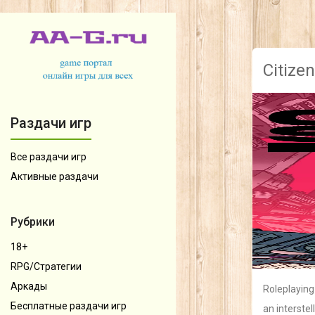
Citize
Раздачи игр
Все раздачи игр
Активные раздачи
Рубрики
18+
RPG/Стратегии
Аркады
Roleplaying
Бесплатные раздачи игр
an interste