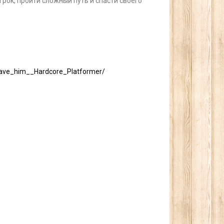
грок, пройти сложный путь и спасти своего
ave_him__Hardcore_Platformer/