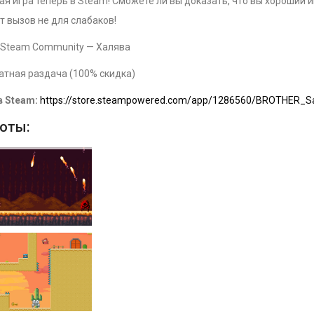
я игра теперь в Steam! Сможете ли вы доказать, что вы хороший и
т вызов не для слабаков!
Steam Community — Халява
атная раздача (100% скидка)
в Steam:
https://store.steampowered.com/app/1286560/BROTHER_S
оты: