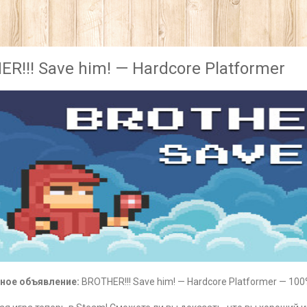
R!!! Save him! — Hardcore Platformer
ное объявление:
BROTHER!!! Save him! — Hardcore Platformer — 100