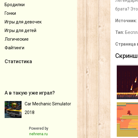
Легендарна
Бродилки
брата? Это
Гонки
Источник:
Игры для девочек
Игры для детей
Тип:
Беспл
Логические
Страница 
Файтинги
Скринш
Статистика
А в такую уже играл?
Car Mechanic Simulator
2018
Powered by
nehrena.ru