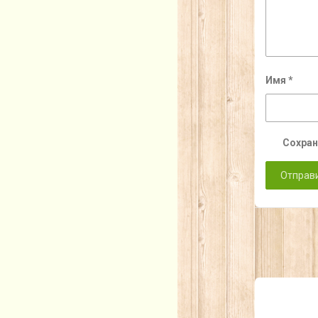
Имя
*
Сохран