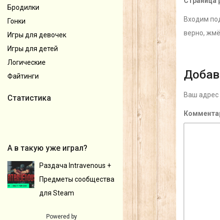
Страница 
Бродилки
Входим под
Гонки
верно, жм
Игры для девочек
Игры для детей
Логические
Добав
Файтинги
Ваш адрес 
Статистика
Коммента
А в такую уже играл?
Раздача Intravenous +
Предметы сообщества
для Steam
Powered by