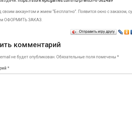
раздачи:
https://store.epicgames.com/ru/p/witch-it-3624a9
 своим аккаунтом и жмем “Бесплатно”. Появится окно с заказом, с
ём ОФОРМИТЬ ЗАКАЗ.
Отправить игру другу
ить комментарий
email не будет опубликован.
Обязательные поля помечены
*
рий
*