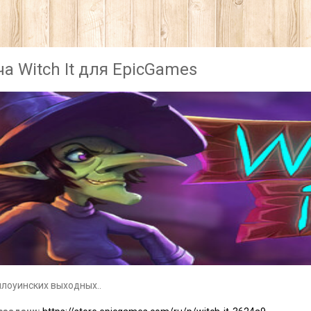
а Witch It для EpicGames
ллоуинских выходных..