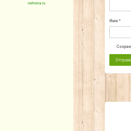
nehrena.ru
Имя
*
Сохран