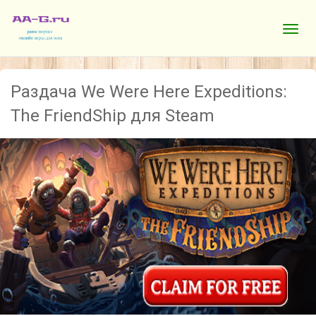
Раздача We Were Here Expeditions:
The FriendShip для Steam