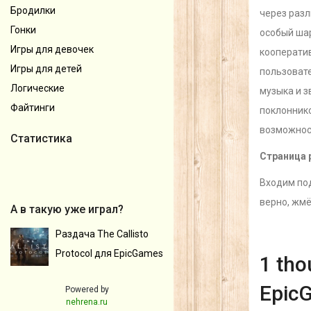
Бродилки
через разл
Гонки
особый шар
Игры для девочек
кооперати
Игры для детей
пользовате
Логические
музыка и з
Файтинги
поклоннико
возможнос
Статистика
Страница 
Входим под
верно, жм
А в такую уже играл?
Раздача The Callisto
Protocol для EpicGames
1 tho
Epic
Powered by
nehrena.ru