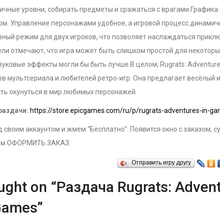
ичные уровни, собирать предметы и сражаться с врагами.Графика 
м. Управление персонажами удобное, а игровой процесс динамичн
вный режим для двух игроков, что позволяет наслаждаться прикл
ли отмечают, что игра может быть слишком простой для некоторых
вуковые эффекты могли бы быть лучше.В целом, Rugrats: Adventure
в мультсериала и любителей ретро-игр. Она предлагает весёлый 
ть окунуться в мир любимых персонажей.
раздачи:
https://store.epicgames.com/ru/p/rugrats-adventures-in-g
 своим аккаунтом и жмем “Бесплатно”. Появится окно с заказом, с
ём ОФОРМИТЬ ЗАКАЗ.
Отправить игру другу
ught on “Раздача Rugrats: Adven
Games”