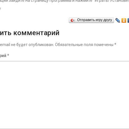
ции зайдите на страницу программы и нажмите “Играть/Установит
е
Отправить игру другу
ить комментарий
email не будет опубликован.
Обязательные поля помечены
*
рий
*