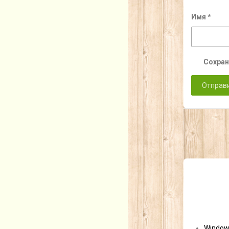
Имя
*
Сохран
Window