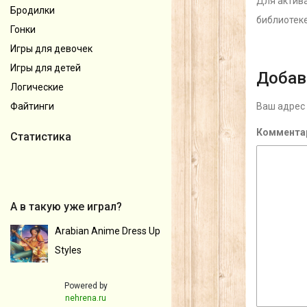
Для актива
Бродилки
библиотек
Гонки
Игры для девочек
Игры для детей
Добав
Логические
Ваш адрес 
Файтинги
Коммента
Статистика
А в такую уже играл?
Arabian Anime Dress Up
Styles
Powered by
nehrena.ru