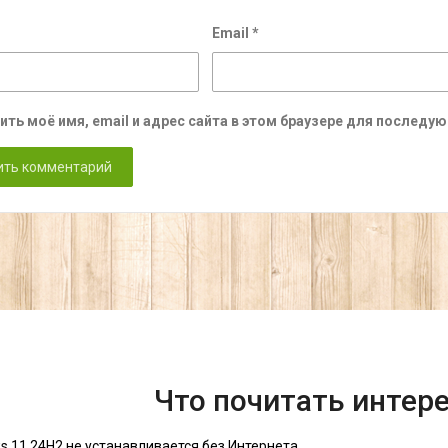
Email
*
ить моё имя, email и адрес сайта в этом браузере для послед
Что почитать интер
s 11 24H2 не устанавливается без Интернета