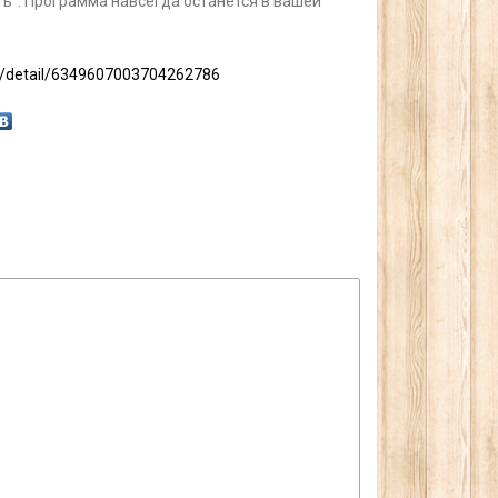
ь”. Программа навсегда останется в вашей
/detail/6349607003704262786