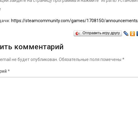
ции зайдите на страницу программы и нажмите “Играть/Установит
е
дачи:
https://steamcommunity.com/games/1708150/announcements
Отправить игру другу
ить комментарий
email не будет опубликован.
Обязательные поля помечены
*
рий
*