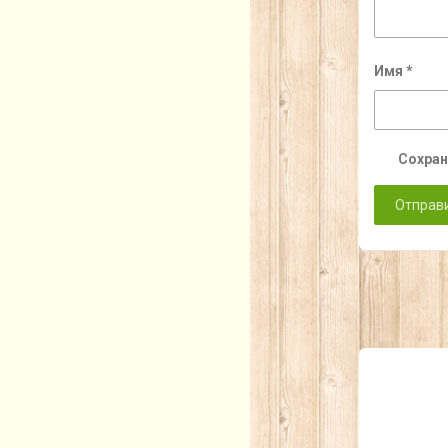
Имя
*
Сохран