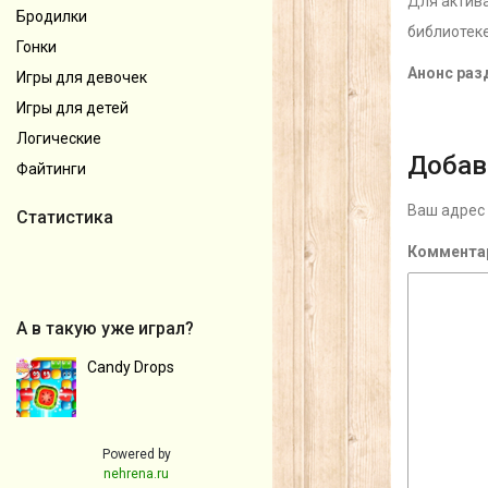
Для актива
Бродилки
библиотек
Гонки
Анонс раз
Игры для девочек
Игры для детей
Логические
Добав
Файтинги
Ваш адрес 
Статистика
Коммента
А в такую уже играл?
Candy Drops
Powered by
nehrena.ru