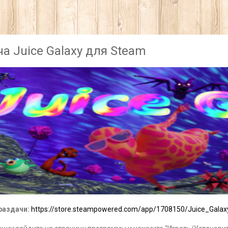
а Juice Galaxy для Steam
раздачи:
https://store.steampowered.com/app/1708150/Juice_Galax