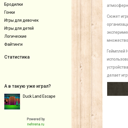
Бродилки
атмосферн
Гонки
Сюжет игры
Игры для девочек
организаци
Игры для детей
экспериме
Логические
множество 
Файтинги
Геймплей H
Статистика
использова
устройства
делает иг
А в такую уже играл?
Duck Land Escape
Powered by
nehrena.ru