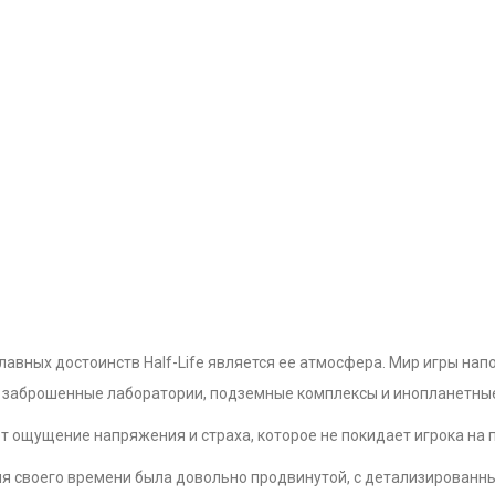
лавных достоинств Half-Life является ее атмосфера. Мир игры н
к заброшенные лаборатории, подземные комплексы и инопланетные
т ощущение напряжения и страха, которое не покидает игрока на 
ля своего времени была довольно продвинутой, с детализирован