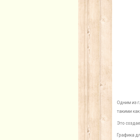
Одним из г
такими ка
Это создае
Графика д