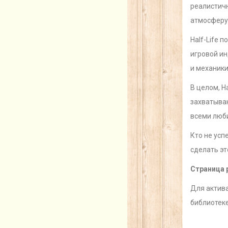
реалистич
атмосферу
Half-Life 
игровой ин
и механики
В целом, H
захватыва
всеми люб
Кто не усп
сделать эт
Страница 
Для актива
библиотек