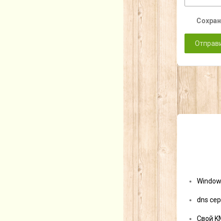
Сохран
Window
dns сер
Свой K