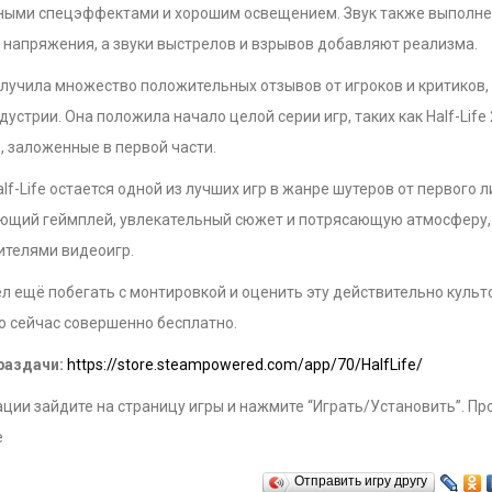
ными спецэффектами и хорошим освещением. Звук также выполнен
 напряжения, а звуки выстрелов и взрывов добавляют реализма.
получила множество положительных отзывов от игроков и критиков,
дустрии. Она положила начало целой серии игр, таких как Half-Life
, заложенные в первой части.
alf-Life остается одной из лучших игр в жанре шутеров от первого 
ющий геймплей, увлекательный сюжет и потрясающую атмосферу, 
ителями видеоигр.
ел ещё побегать с монтировкой и оценить эту действительно культ
о сейчас совершенно бесплатно.
раздачи:
https://store.steampowered.com/app/70/HalfLife/
ции зайдите на страницу игры и нажмите “Играть/Установить”. Пр
е
Отправить игру другу