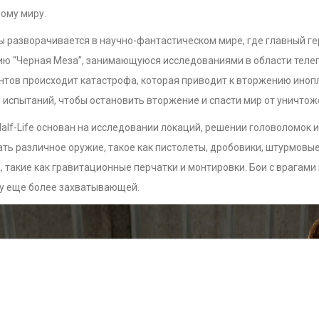
ому миру.
 разворачивается в научно-фантастическом мире, где главный ге
ю “Черная Меза”, занимающуюся исследованиями в области телепо
нтов происходит катастрофа, которая приводит к вторжению иноп
испытаний, чтобы остановить вторжение и спасти мир от уничтож
alf-Life основан на исследовании локаций, решении головоломок 
ть различное оружие, такое как пистолеты, дробовики, штурмовы
, такие как гравитационные перчатки и монтировки. Бои с врагами
ру еще более захватывающей.