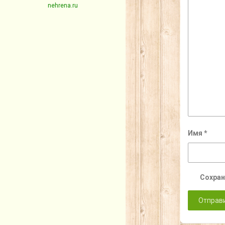
nehrena.ru
Имя
*
Сохран