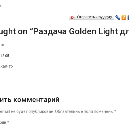
е
Отправить игру другу
ught on “Раздача Golden Light д
om
:
 12:05
акая-то
ить комментарий
email не будет опубликован.
Обязательные поля помечены
*
рий
*