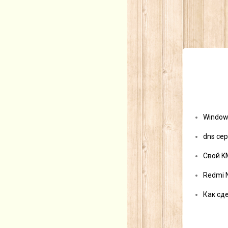
Window
dns сер
Свой K
Redmi 
Как сд