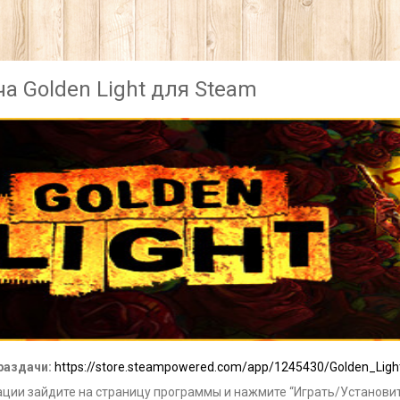
а Golden Light для Steam
раздачи:
https://store.steampowered.com/app/1245430/Golden_Ligh
ции зайдите на страницу программы и нажмите “Играть/Установит