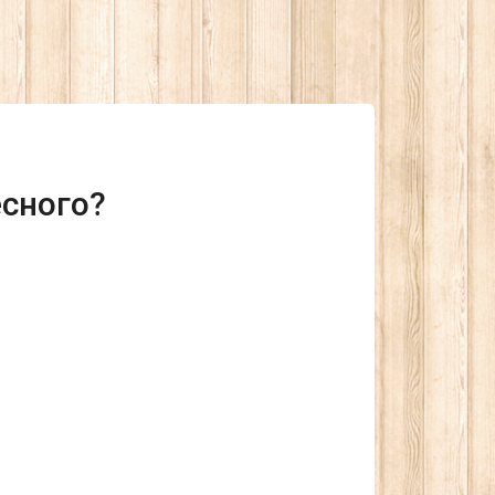
есного?