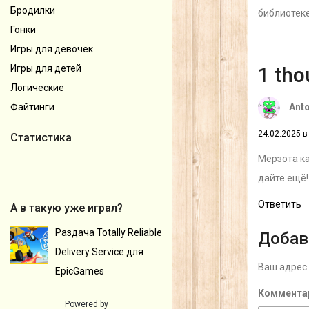
Бродилки
библиотек
Гонки
Игры для девочек
1 tho
Игры для детей
Логические
Ant
Файтинги
24.02.2025 в
Статистика
Мерзота к
дайте ещё!
Ответить
А в такую уже играл?
Раздача Totally Reliable
Добав
Delivery Service для
Ваш адрес 
EpicGames
Коммента
Powered by