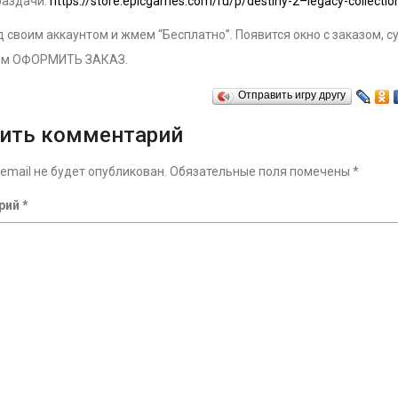
раздачи:
https://store.epicgames.com/ru/p/destiny-2–legacy-collecti
 своим аккаунтом и жмем “Бесплатно”. Появится окно с заказом, с
ём ОФОРМИТЬ ЗАКАЗ.
Отправить игру другу
ить комментарий
email не будет опубликован.
Обязательные поля помечены
*
рий
*