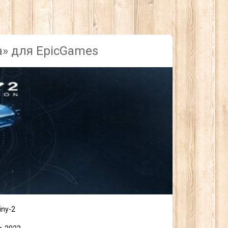
а» для EpicGames
iny-2