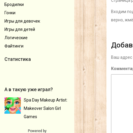
Страница 
Бродилки
Входим под
Гонки
верно, жм
Игры для девочек
Игры для детей
Логические
Добав
Файтинги
Ваш адрес 
Статистика
Коммента
А в такую уже играл?
Spa Day Makeup Artist:
Makeover Salon Girl
Games
Powered by