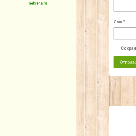
nehrena.ru
Имя
*
Сохран