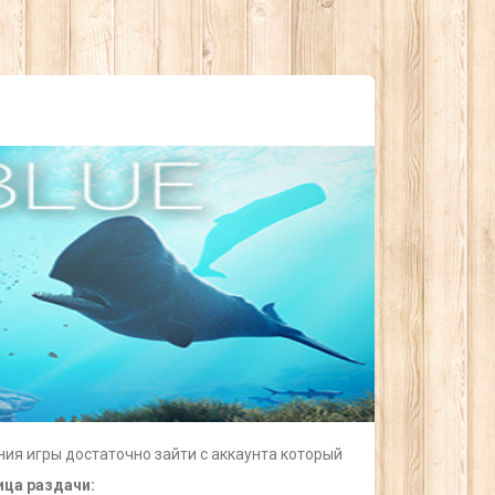
ния игры достаточно зайти с аккаунта который
ица раздачи: