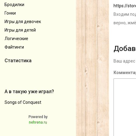
Бродилки
https://st
Гонки
Входим под
Игры для девочек
верно, жм
Игры для детей
Логические
Добав
Файтинги
Статистика
Ваш адрес 
Коммента
А в такую уже играл?
Songs of Conquest
Powered by
nehrena.ru