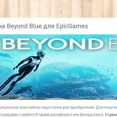
ча Beyond Blue для EpicGames
ом регионе игра сейчас недоступна для приобретения. Для получе
стрирован с любого IP кроме российского или белорусского.
Стран