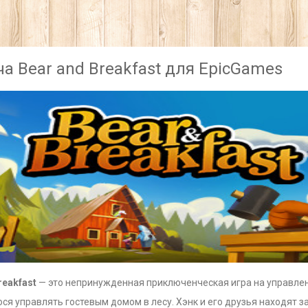
а Bear and Breakfast для EpicGames
reakfast
— это непринужденная приключенческая игра на управлени
я управлять гостевым домом в лесу. Хэнк и его друзья находят 