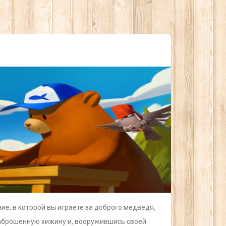
е, в которой вы играете за доброго медведя,
заброшенную хижину и, вооружившись своей