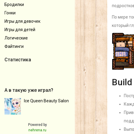
Бродилки
подростко
Гонки
По мере то
Игры для девочек
который гл
Игры для детей
Логические
Файтинги
Статистика
Buil
А в такую уже играл?
Пост
Ice Queen Beauty Salon
Кажд
Прив
подд
Powered by
Выпо
nehrena.ru