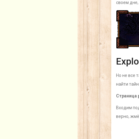
своем дне,
Explo
Но не все 
найти тайн
Страница 
Входим под
верно, жм