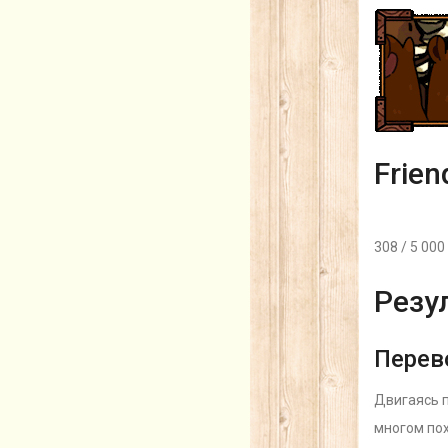
Frien
308 / 5 000
Резу
Перев
Двигаясь п
многом пох