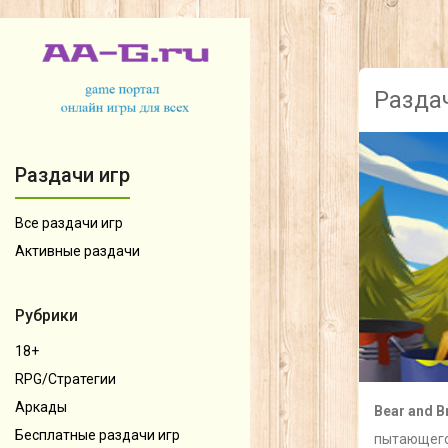
Раздач
Раздачи игр
Все раздачи игр
Активные раздачи
Рубрики
18+
RPG/Стратегии
Аркады
Bear and B
Бесплатные раздачи игр
пытающегос