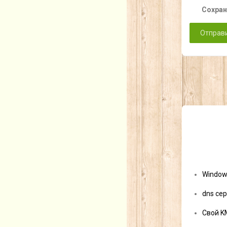
Сохран
Window
dns сер
Свой K