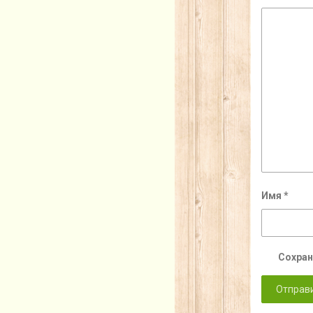
Имя
*
Сохран