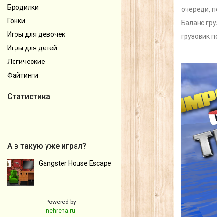
Бродилки
очереди, п
Гонки
Баланс гру
Игры для девочек
грузовик п
Игры для детей
Логические
Файтинги
Статистика
А в такую уже играл?
Gangster House Escape
Powered by
nehrena.ru