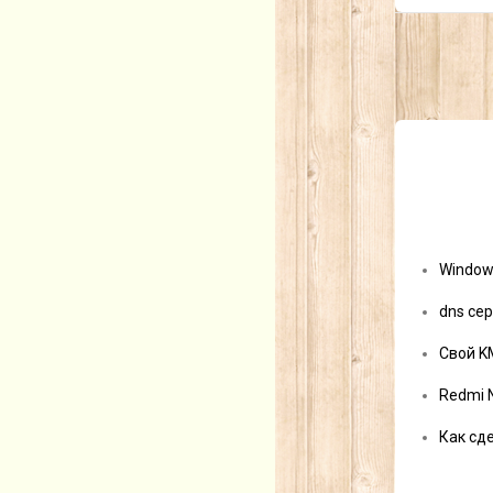
Window
dns сер
Свой K
Redmi 
Как сд