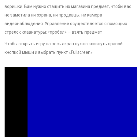
воришки. Вам нужно стащить из магазина предмет, чтобы вас
не заметила ни охрана, ни продавцы, ни камера
видеонаблюдения. Управление осуществляется с помощью
стрелок клавиатуры; «пробел» — взять предмет
Чтобы открыть игру на весь экран нужно кликнуть правой
кнопкой мыши и выбрать пункт «Fullscreen».