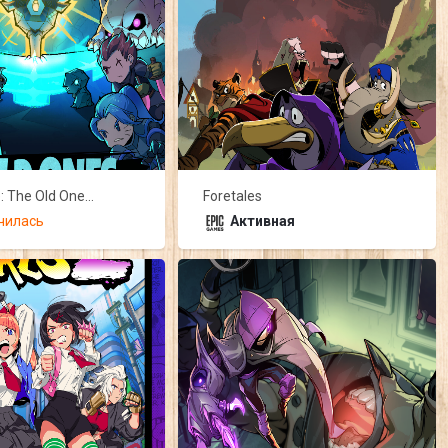
Lost Castle: The Old Ones Awaken
Foretales
чилась
Активная