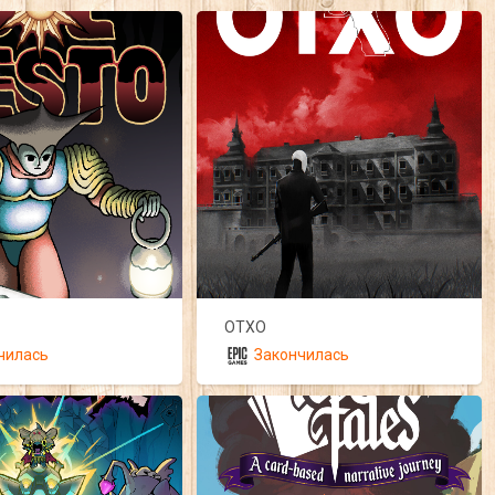
OTXO
чилась
Закончилась