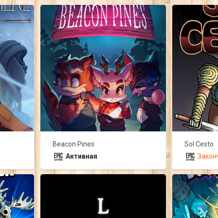
Beacon Pines
Sol Cesto
Активная
Закон