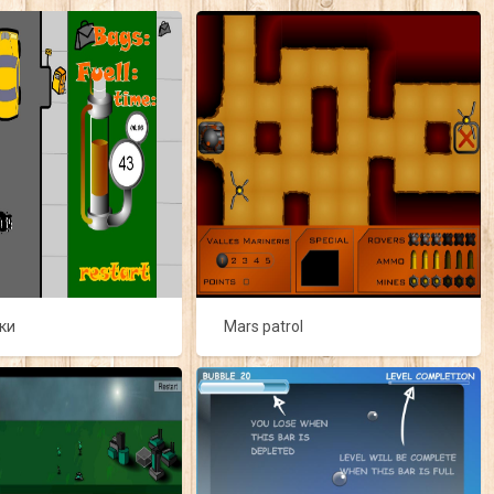
мки
Mars patrol