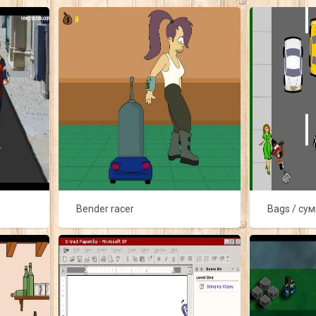
Bender racer
Bags / су