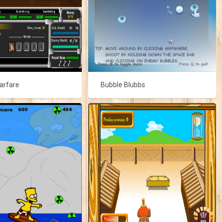
arfare
Bubble Blubbs